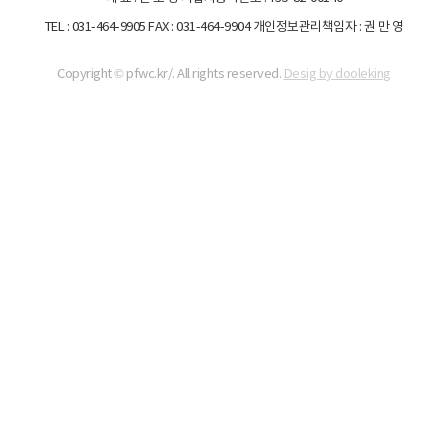
TEL : 031-464-9905
FAX : 031-464-9904
개인정보관리책임자 : 권 만 영
Copyright © pfwc.kr/. All rights reserved.
Desig by dooleking